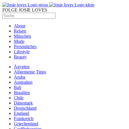
FOLGE JOSIE LOVES
About
Reisen
München
Mode
Persönliches
Lifestyle
Beauty
Ägypten
Allgemeine Tipps
Aruba
Australien
Bali
Brasilien
Chile
Dänemark
Deutschland
England
Frankreich
Griechenland
Großbritannien