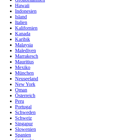
Hawaii
Indonesien
Island
Italien
Kalifornien
Kanada
Karibik
Malaysia
Malediven
Marrakesch
Mauritius
Mexiko
München
Neuseeland
New York
Oman
Österreich
Peru
Portugal
Schweden
Schweiz
Singapur
Slowenien
Spanien