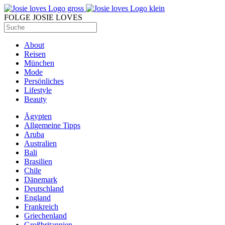
FOLGE JOSIE LOVES
About
Reisen
München
Mode
Persönliches
Lifestyle
Beauty
Ägypten
Allgemeine Tipps
Aruba
Australien
Bali
Brasilien
Chile
Dänemark
Deutschland
England
Frankreich
Griechenland
Großbritannien