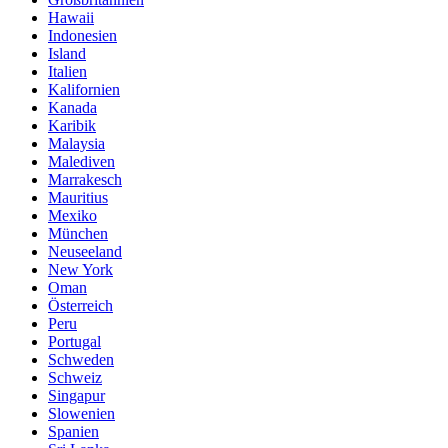
Hawaii
Indonesien
Island
Italien
Kalifornien
Kanada
Karibik
Malaysia
Malediven
Marrakesch
Mauritius
Mexiko
München
Neuseeland
New York
Oman
Österreich
Peru
Portugal
Schweden
Schweiz
Singapur
Slowenien
Spanien