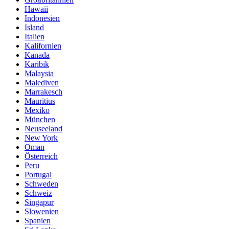
Hawaii
Indonesien
Island
Italien
Kalifornien
Kanada
Karibik
Malaysia
Malediven
Marrakesch
Mauritius
Mexiko
München
Neuseeland
New York
Oman
Österreich
Peru
Portugal
Schweden
Schweiz
Singapur
Slowenien
Spanien