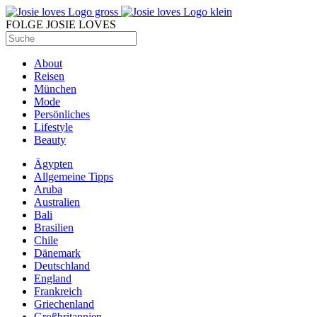
FOLGE JOSIE LOVES
About
Reisen
München
Mode
Persönliches
Lifestyle
Beauty
Ägypten
Allgemeine Tipps
Aruba
Australien
Bali
Brasilien
Chile
Dänemark
Deutschland
England
Frankreich
Griechenland
Großbritannien