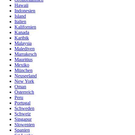
Hawaii
Indonesien
Island
Italien
Kalifornien
Kanada
Karibik
Malaysia
Malediven
Marrakesch
Mauritius
Mexiko
München
Neuseeland
New York
Oman
Österreich
Peru
Portugal
Schweden
Schweiz
Singapur
Slowenien
Spanien