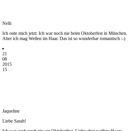
Nelli
Ich oute mich jetzt: Ich war noch nie beim Oktoberfest in München.
Aber ich mag Wellen im Haar. Das ist so wunderbar romantisch :-)
21
08
2015
15
Jaqueline
Liebe Sarah!
Ich war auch noch nje am Oktoberfest, Liebe aber wellige Haare.