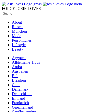
FOLGE JOSIE LOVES
About
Reisen
München
Mode
Persönliches
Lifestyle
Beauty
Ägypten
Allgemeine Tipps
Aruba
Australien
Bali
Brasilien
Chile
Dänemark
Deutschland
England
Frankreich
Griechenland
Großbritannien