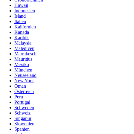
Hawaii
Indonesien
Island
Italien
Kalifornien
Kanada
Karibik
Malaysia
Malediven
Marrakesch
Mauritius
Mexiko
München
Neuseeland
New York
Oman
Österreich
Peru
Portugal
Schweden
Schweiz
Singapur
Slowenien
Spanien