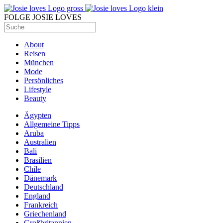
FOLGE JOSIE LOVES
About
Reisen
München
Mode
Persönliches
Lifestyle
Beauty
Ägypten
Allgemeine Tipps
Aruba
Australien
Bali
Brasilien
Chile
Dänemark
Deutschland
England
Frankreich
Griechenland
Großbritannien