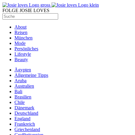
FOLGE JOSIE LOVES
About
Reisen
München
Mode
Persönliches
Lifestyle
Beauty
Ägypten
Allgemeine Tipps
Aruba
Australien
Bali
Brasilien
Chile
Dänemark
Deutschland
England
Frankreich
Griechenland
Großbritannien