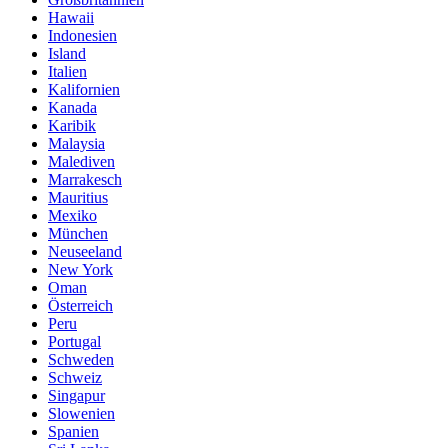
Hawaii
Indonesien
Island
Italien
Kalifornien
Kanada
Karibik
Malaysia
Malediven
Marrakesch
Mauritius
Mexiko
München
Neuseeland
New York
Oman
Österreich
Peru
Portugal
Schweden
Schweiz
Singapur
Slowenien
Spanien