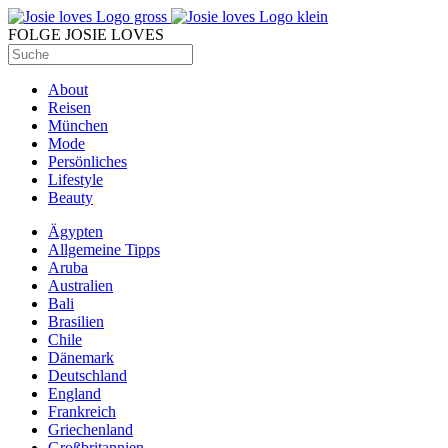
FOLGE JOSIE LOVES
About
Reisen
München
Mode
Persönliches
Lifestyle
Beauty
Ägypten
Allgemeine Tipps
Aruba
Australien
Bali
Brasilien
Chile
Dänemark
Deutschland
England
Frankreich
Griechenland
Großbritannien