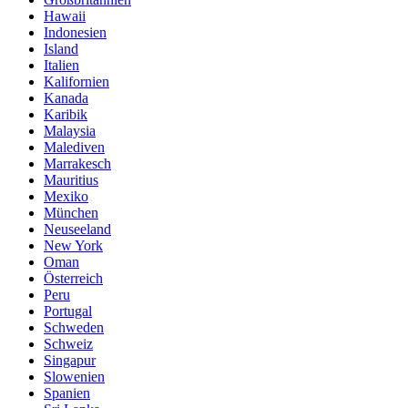
Hawaii
Indonesien
Island
Italien
Kalifornien
Kanada
Karibik
Malaysia
Malediven
Marrakesch
Mauritius
Mexiko
München
Neuseeland
New York
Oman
Österreich
Peru
Portugal
Schweden
Schweiz
Singapur
Slowenien
Spanien