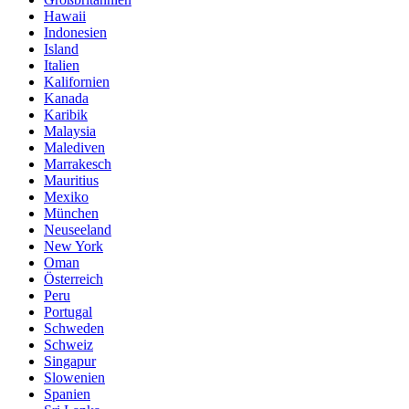
Hawaii
Indonesien
Island
Italien
Kalifornien
Kanada
Karibik
Malaysia
Malediven
Marrakesch
Mauritius
Mexiko
München
Neuseeland
New York
Oman
Österreich
Peru
Portugal
Schweden
Schweiz
Singapur
Slowenien
Spanien