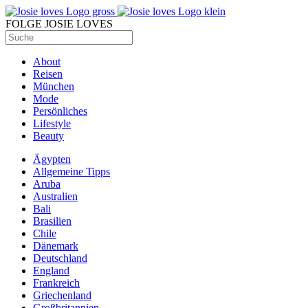
FOLGE JOSIE LOVES
About
Reisen
München
Mode
Persönliches
Lifestyle
Beauty
Ägypten
Allgemeine Tipps
Aruba
Australien
Bali
Brasilien
Chile
Dänemark
Deutschland
England
Frankreich
Griechenland
Großbritannien