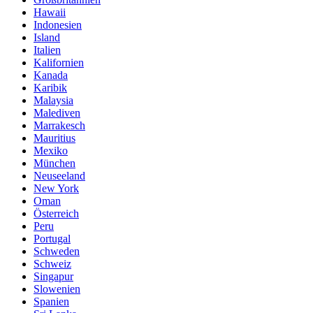
Hawaii
Indonesien
Island
Italien
Kalifornien
Kanada
Karibik
Malaysia
Malediven
Marrakesch
Mauritius
Mexiko
München
Neuseeland
New York
Oman
Österreich
Peru
Portugal
Schweden
Schweiz
Singapur
Slowenien
Spanien