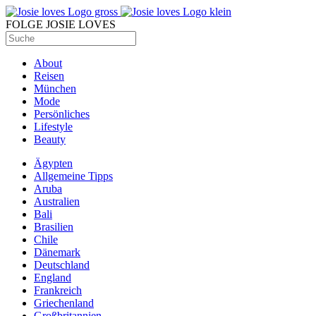
FOLGE JOSIE LOVES
About
Reisen
München
Mode
Persönliches
Lifestyle
Beauty
Ägypten
Allgemeine Tipps
Aruba
Australien
Bali
Brasilien
Chile
Dänemark
Deutschland
England
Frankreich
Griechenland
Großbritannien