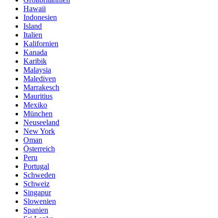
Hawaii
Indonesien
Island
Italien
Kalifornien
Kanada
Karibik
Malaysia
Malediven
Marrakesch
Mauritius
Mexiko
München
Neuseeland
New York
Oman
Österreich
Peru
Portugal
Schweden
Schweiz
Singapur
Slowenien
Spanien