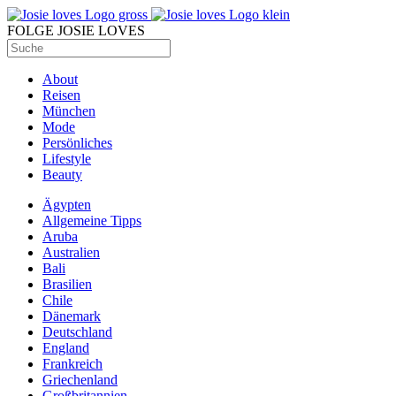
FOLGE JOSIE LOVES
About
Reisen
München
Mode
Persönliches
Lifestyle
Beauty
Ägypten
Allgemeine Tipps
Aruba
Australien
Bali
Brasilien
Chile
Dänemark
Deutschland
England
Frankreich
Griechenland
Großbritannien