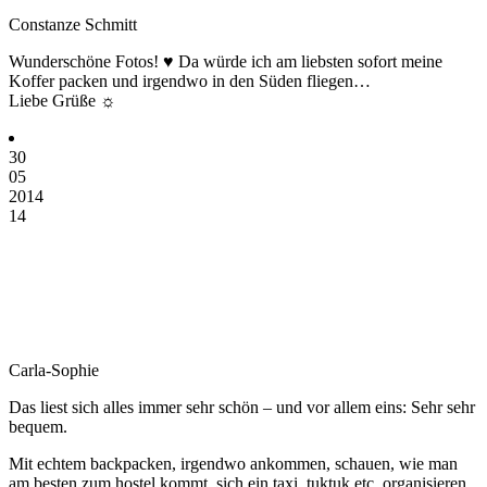
Constanze Schmitt
Wunderschöne Fotos! ♥ Da würde ich am liebsten sofort meine
Koffer packen und irgendwo in den Süden fliegen…
Liebe Grüße ☼
30
05
2014
14
Carla-Sophie
Das liest sich alles immer sehr schön – und vor allem eins: Sehr sehr
bequem.
Mit echtem backpacken, irgendwo ankommen, schauen, wie man
am besten zum hostel kommt, sich ein taxi, tuktuk etc. organisieren,