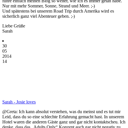
führe einfach meinen Blog so weiter, wie ich es immer getan habe.
Nur mit mehr Sommer, Sonne, Strand und Meer. ;-)
Und spätestens bei unserem Road Trip durch Amerika wird es
sicherlich ganz viel Abenteuer geben. ;-)
Liebe Grüße
Sarah
30
05
2014
14
Sarah - Josie loves
@Greta: Ich kann absolut verstehen, was du meinst und es tut mir
Leid, dass du so eine schlechte Erfahrung gemacht hast. In unserem
Hotel waren die anderen Gäste ganz und gar nicht kontaktscheu. Ich
denke, dass das „Adults Only“ Konzept auch gar nicht negativ zu