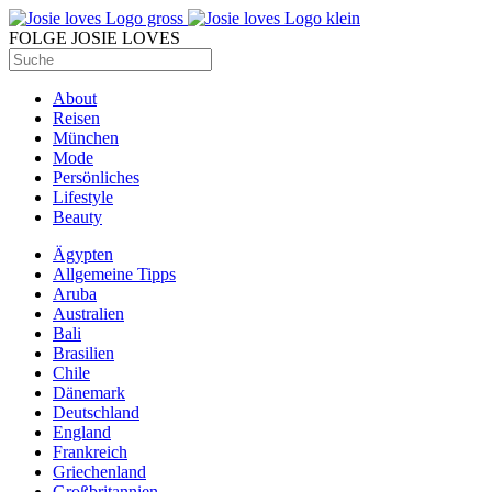
FOLGE JOSIE LOVES
About
Reisen
München
Mode
Persönliches
Lifestyle
Beauty
Ägypten
Allgemeine Tipps
Aruba
Australien
Bali
Brasilien
Chile
Dänemark
Deutschland
England
Frankreich
Griechenland
Großbritannien