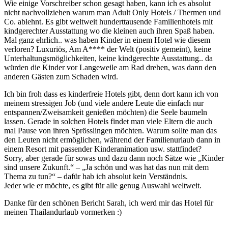
Wie einige Vorschreiber schon gesagt haben, kann ich es absolut
nicht nachvollziehen warum man Adult Only Hotels / Thermen und
Co. ablehnt. Es gibt weltweit hunderttausende Familienhotels mit
kindgerechter Ausstattung wo die kleinen auch ihren Spaß haben.
Mal ganz ehrlich.. was haben Kinder in einem Hotel wie diesem
verloren? Luxuriös, Am A**** der Welt (positiv gemeint), keine
Unterhaltungsmöglichkeiten, keine kindgerechte Ausstattung.. da
würden die Kinder vor Langeweile am Rad drehen, was dann den
anderen Gästen zum Schaden wird.
Ich bin froh dass es kinderfreie Hotels gibt, denn dort kann ich von
meinem stressigen Job (und viele andere Leute die einfach nur
entspannen/Zweisamkeit genießen möchten) die Seele baumeln
lassen. Gerade in solchen Hotels findet man viele Eltern die auch
mal Pause von ihren Sprösslingen möchten. Warum sollte man das
den Leuten nicht ermöglichen, während der Familienurlaub dann in
einem Resort mit passender Kinderanimation usw. stattfindet?
Sorry, aber gerade für sowas und dazu dann noch Sätze wie „Kinder
sind unsere Zukunft.“ – „Ja schön und was hat das nun mit dem
Thema zu tun?“ – dafür hab ich absolut kein Verständnis.
Jeder wie er möchte, es gibt für alle genug Auswahl weltweit.
Danke für den schönen Bericht Sarah, ich werd mir das Hotel für
meinen Thailandurlaub vormerken :)