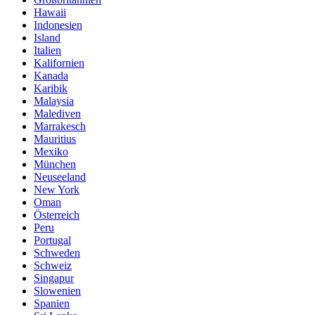
Hawaii
Indonesien
Island
Italien
Kalifornien
Kanada
Karibik
Malaysia
Malediven
Marrakesch
Mauritius
Mexiko
München
Neuseeland
New York
Oman
Österreich
Peru
Portugal
Schweden
Schweiz
Singapur
Slowenien
Spanien