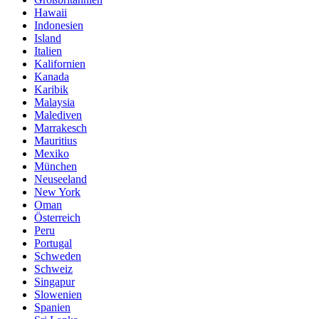
Hawaii
Indonesien
Island
Italien
Kalifornien
Kanada
Karibik
Malaysia
Malediven
Marrakesch
Mauritius
Mexiko
München
Neuseeland
New York
Oman
Österreich
Peru
Portugal
Schweden
Schweiz
Singapur
Slowenien
Spanien