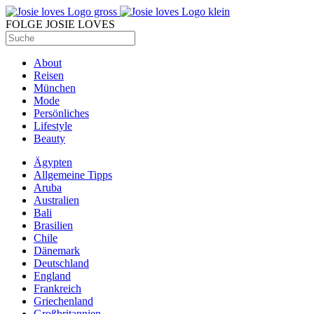
FOLGE JOSIE LOVES
About
Reisen
München
Mode
Persönliches
Lifestyle
Beauty
Ägypten
Allgemeine Tipps
Aruba
Australien
Bali
Brasilien
Chile
Dänemark
Deutschland
England
Frankreich
Griechenland
Großbritannien