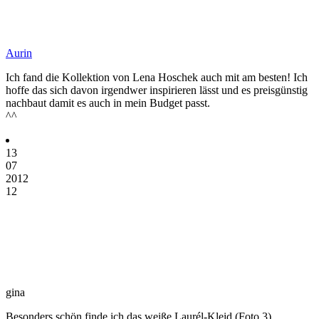
Aurin
Ich fand die Kollektion von Lena Hoschek auch mit am besten! Ich
hoffe das sich davon irgendwer inspirieren lässt und es preisgünstig
nachbaut damit es auch in mein Budget passt.
^^
13
07
2012
12
gina
Besonders schön finde ich das weiße Laurél-Kleid (Foto 3).