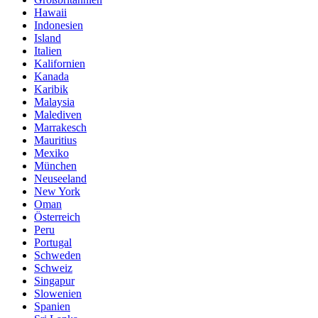
Hawaii
Indonesien
Island
Italien
Kalifornien
Kanada
Karibik
Malaysia
Malediven
Marrakesch
Mauritius
Mexiko
München
Neuseeland
New York
Oman
Österreich
Peru
Portugal
Schweden
Schweiz
Singapur
Slowenien
Spanien