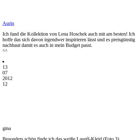
Aurin
Ich fand die Kollektion von Lena Hoschek auch mit am besten! Ich
hoffe das sich davon irgendwer inspirieren lässt und es preisgünstig
nachbaut damit es auch in mein Budget passt.
^^
13
07
2012
12
gina
Besonders schön finde ich das weiße Laurél-Kleid (Foto 3).