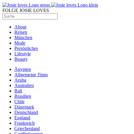
FOLGE JOSIE LOVES
About
Reisen
München
Mode
Persönliches
Lifestyle
Beauty
Ägypten
Allgemeine Tipps
Aruba
Australien
Bali
Brasilien
Chile
Dänemark
Deutschland
England
Frankreich
Griechenland
Großbritannien