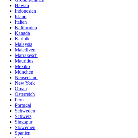
Hawaii
Indonesien
Island
Italien
Kalifornien
Kanada
Karibik
Malaysia
Malediven
Marrakesch
Mauritius
Mexiko
München
Neuseeland
New York
Oman
Österreich
Peru
Portugal
Schweden
Schweiz
Singapur
Slowenien
Spanien