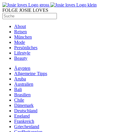
FOLGE JOSIE LOVES
About
Reisen
München
Mode
Persönliches
Lifestyle
Beauty
Ägypten
Allgemeine Tipps
Aruba
Australien
Bali
Brasilien
Chile
Dänemark
Deutschland
England
Frankreich
Griechenland
Großbritannien