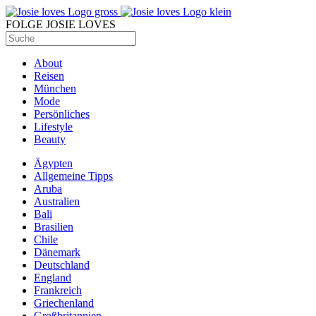
FOLGE JOSIE LOVES
About
Reisen
München
Mode
Persönliches
Lifestyle
Beauty
Ägypten
Allgemeine Tipps
Aruba
Australien
Bali
Brasilien
Chile
Dänemark
Deutschland
England
Frankreich
Griechenland
Großbritannien