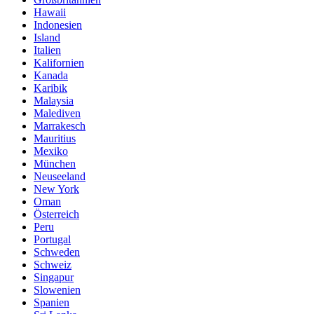
Hawaii
Indonesien
Island
Italien
Kalifornien
Kanada
Karibik
Malaysia
Malediven
Marrakesch
Mauritius
Mexiko
München
Neuseeland
New York
Oman
Österreich
Peru
Portugal
Schweden
Schweiz
Singapur
Slowenien
Spanien