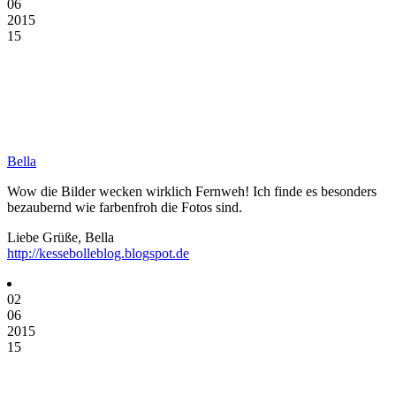
06
2015
15
Bella
Wow die Bilder wecken wirklich Fernweh! Ich finde es besonders
bezaubernd wie farbenfroh die Fotos sind.
Liebe Grüße, Bella
http://kessebolleblog.blogspot.de
02
06
2015
15