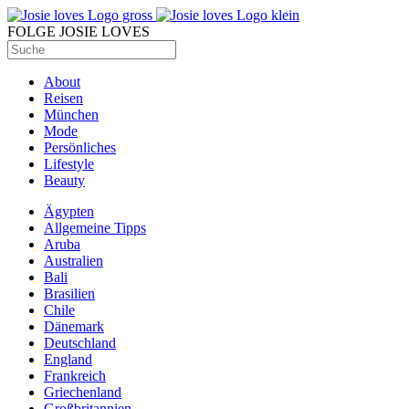
FOLGE JOSIE LOVES
About
Reisen
München
Mode
Persönliches
Lifestyle
Beauty
Ägypten
Allgemeine Tipps
Aruba
Australien
Bali
Brasilien
Chile
Dänemark
Deutschland
England
Frankreich
Griechenland
Großbritannien