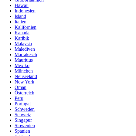
Hawaii
Indonesien
Island
Italien
Kalifornien
Kanada
Karibik
Malaysia
Malediven
Marrakesch
Mauritius
Mexiko
München
Neuseeland
New York
Oman
Österreich
Peru
Portugal
Schweden
Schweiz
Singapur
Slowenien
Spanien