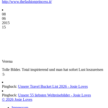
http://www.thefashionprincess.it/
08
06
2015
15
Verena
Tolle Bilder. Total inspirierend und man hat sofort Lust loszureisen
:).
Pingback:
Unsere Travel Bucket List 2026 - Josie Loves
Pingback:
Unsere 55 liebsten Weltreisebilder - Josie Loves
© 2026 Josie Loves
Impressum