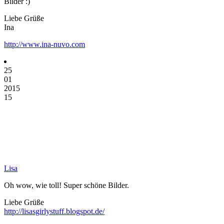
Bilder :)
Liebe Grüße
Ina
http://www.ina-nuvo.com
25
01
2015
15
Lisa
Oh wow, wie toll! Super schöne Bilder.
Liebe Grüße
http://lisasgirlystuff.blogspot.de/