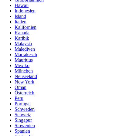
Hawaii
Indonesien
Island
Italien
Kalifornien
Kanada
Karibik
Malaysia
Malediven
Marrakesch
Mauritius
Mexiko
München
Neuseeland
New York
Oman
Österreich
Peru
Portugal
Schweden
Schweiz
Singapur
Slowenien
Spanien