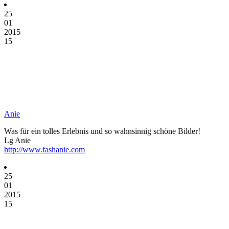
25
01
2015
15
Anie
Was für ein tolles Erlebnis und so wahnsinnig schöne Bilder!
Lg Anie
http://www.fashanie.com
25
01
2015
15