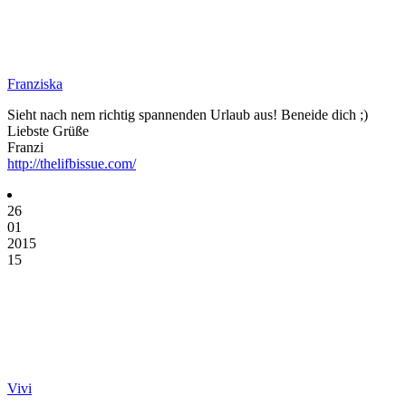
Franziska
Sieht nach nem richtig spannenden Urlaub aus! Beneide dich ;)
Liebste Grüße
Franzi
http://thelifbissue.com/
26
01
2015
15
Vivi