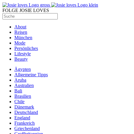
FOLGE JOSIE LOVES
About
Reisen
München
Mode
Persönliches
Lifestyle
Beauty
Ägypten
Allgemeine Tipps
Aruba
Australien
Bali
Brasilien
Chile
Dänemark
Deutschland
England
Frankreich
Griechenland
Großbritannien