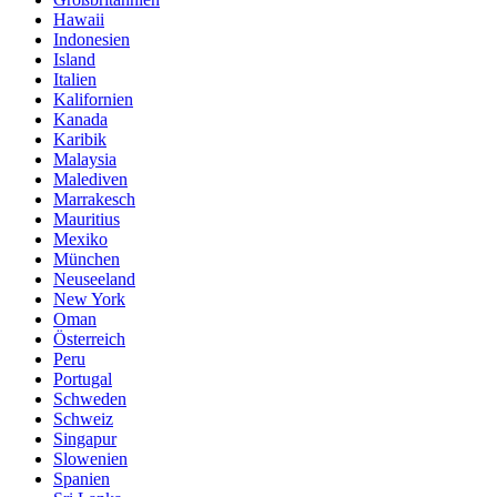
Hawaii
Indonesien
Island
Italien
Kalifornien
Kanada
Karibik
Malaysia
Malediven
Marrakesch
Mauritius
Mexiko
München
Neuseeland
New York
Oman
Österreich
Peru
Portugal
Schweden
Schweiz
Singapur
Slowenien
Spanien