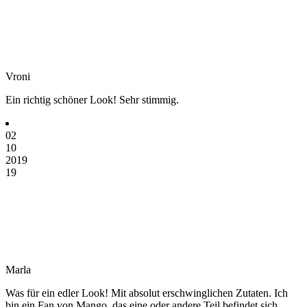
Vroni
Ein richtig schöner Look! Sehr stimmig.
02
10
2019
19
Marla
Was für ein edler Look! Mit absolut erschwinglichen Zutaten. Ich
bin ein Fan von Mango, das eine oder andere Teil befindet sich