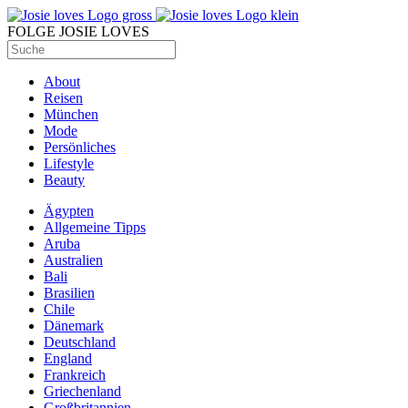
FOLGE JOSIE LOVES
About
Reisen
München
Mode
Persönliches
Lifestyle
Beauty
Ägypten
Allgemeine Tipps
Aruba
Australien
Bali
Brasilien
Chile
Dänemark
Deutschland
England
Frankreich
Griechenland
Großbritannien