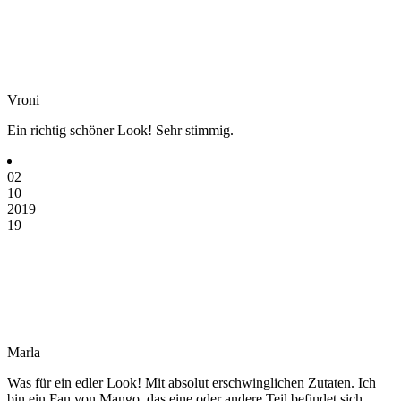
Vroni
Ein richtig schöner Look! Sehr stimmig.
02
10
2019
19
Marla
Was für ein edler Look! Mit absolut erschwinglichen Zutaten. Ich
bin ein Fan von Mango, das eine oder andere Teil befindet sich