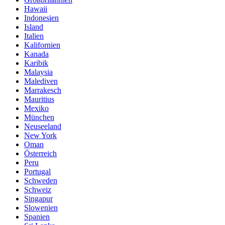
Hawaii
Indonesien
Island
Italien
Kalifornien
Kanada
Karibik
Malaysia
Malediven
Marrakesch
Mauritius
Mexiko
München
Neuseeland
New York
Oman
Österreich
Peru
Portugal
Schweden
Schweiz
Singapur
Slowenien
Spanien