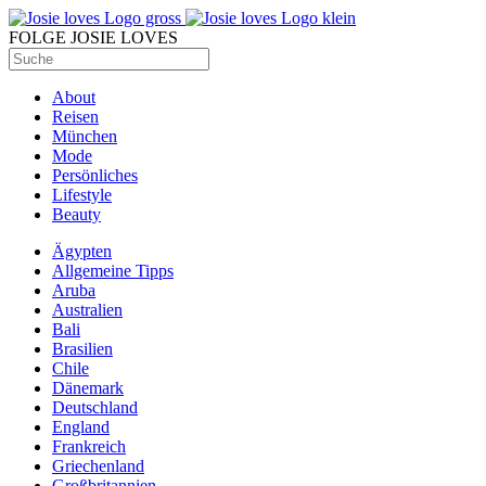
FOLGE JOSIE LOVES
About
Reisen
München
Mode
Persönliches
Lifestyle
Beauty
Ägypten
Allgemeine Tipps
Aruba
Australien
Bali
Brasilien
Chile
Dänemark
Deutschland
England
Frankreich
Griechenland
Großbritannien