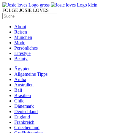
FOLGE JOSIE LOVES
About
Reisen
München
Mode
Persönliches
Lifestyle
Beauty
Ägypten
Allgemeine Tipps
Aruba
Australien
Bali
Brasilien
Chile
Dänemark
Deutschland
England
Frankreich
Griechenland
Großbritannien