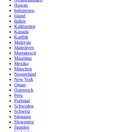
Hawaii
Indonesien
Island
Italien
Kalifornien
Kanada
Karibik
Malaysia
Malediven
Marrakesch
Mauritius
Mexiko
München
Neuseeland
New York
Oman
Österreich
Peru
Portugal
Schweden
Schweiz
Singapur
Slowenien
Spanien