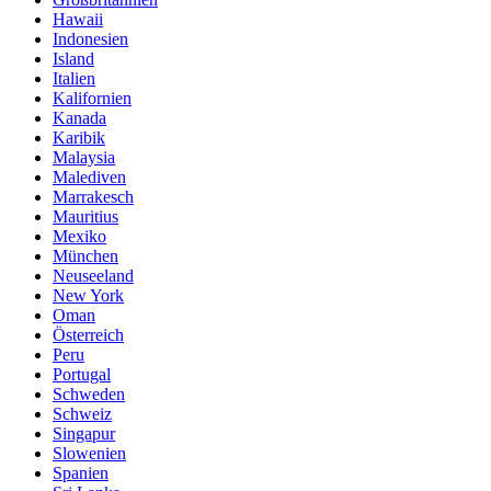
Hawaii
Indonesien
Island
Italien
Kalifornien
Kanada
Karibik
Malaysia
Malediven
Marrakesch
Mauritius
Mexiko
München
Neuseeland
New York
Oman
Österreich
Peru
Portugal
Schweden
Schweiz
Singapur
Slowenien
Spanien