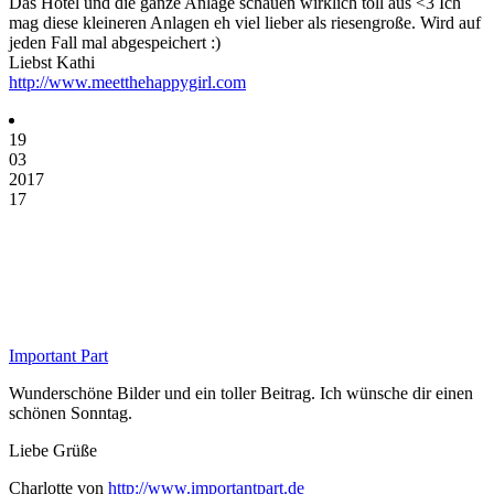
Das Hotel und die ganze Anlage schauen wirklich toll aus <3 Ich
mag diese kleineren Anlagen eh viel lieber als riesengroße. Wird auf
jeden Fall mal abgespeichert :)
Liebst Kathi
http://www.meetthehappygirl.com
19
03
2017
17
Important Part
Wunderschöne Bilder und ein toller Beitrag. Ich wünsche dir einen
schönen Sonntag.
Liebe Grüße
Charlotte von
http://www.importantpart.de