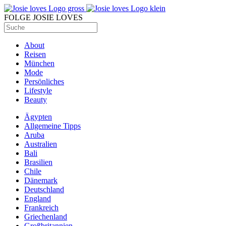
FOLGE JOSIE LOVES
About
Reisen
München
Mode
Persönliches
Lifestyle
Beauty
Ägypten
Allgemeine Tipps
Aruba
Australien
Bali
Brasilien
Chile
Dänemark
Deutschland
England
Frankreich
Griechenland
Großbritannien