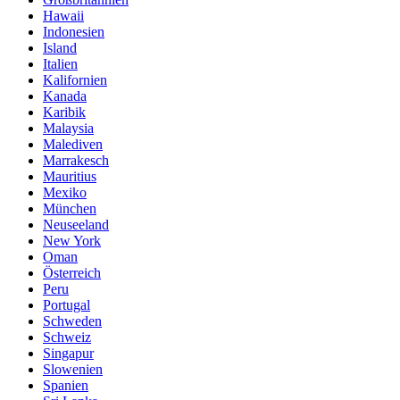
Hawaii
Indonesien
Island
Italien
Kalifornien
Kanada
Karibik
Malaysia
Malediven
Marrakesch
Mauritius
Mexiko
München
Neuseeland
New York
Oman
Österreich
Peru
Portugal
Schweden
Schweiz
Singapur
Slowenien
Spanien