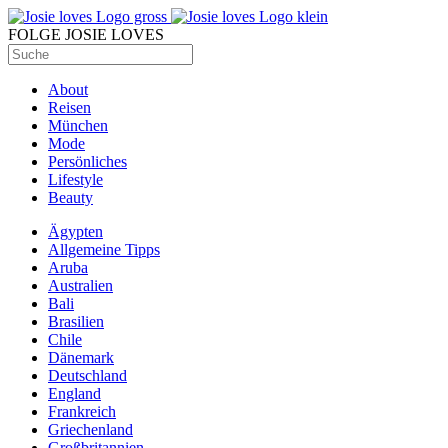
FOLGE JOSIE LOVES
About
Reisen
München
Mode
Persönliches
Lifestyle
Beauty
Ägypten
Allgemeine Tipps
Aruba
Australien
Bali
Brasilien
Chile
Dänemark
Deutschland
England
Frankreich
Griechenland
Großbritannien