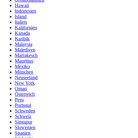
Hawaii
Indonesien
Island
Italien
Kalifornien
Kanada
Karibik
Malaysia
Malediven
Marrakesch
Mauritius
Mexiko
München
Neuseeland
New York
Oman
Österreich
Peru
Portugal
Schweden
Schweiz
Singapur
Slowenien
Spanien