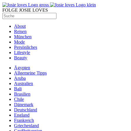
FOLGE JOSIE LOVES
About
Reisen
München
Mode
Persönliches
Lifestyle
Beauty
Ägypten
Allgemeine Tipps
Aruba
Australien
Bali
Brasilien
Chile
Dänemark
Deutschland
England
Frankreich
Griechenland
Großbritannien