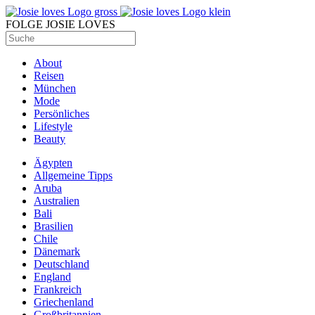
FOLGE JOSIE LOVES
About
Reisen
München
Mode
Persönliches
Lifestyle
Beauty
Ägypten
Allgemeine Tipps
Aruba
Australien
Bali
Brasilien
Chile
Dänemark
Deutschland
England
Frankreich
Griechenland
Großbritannien