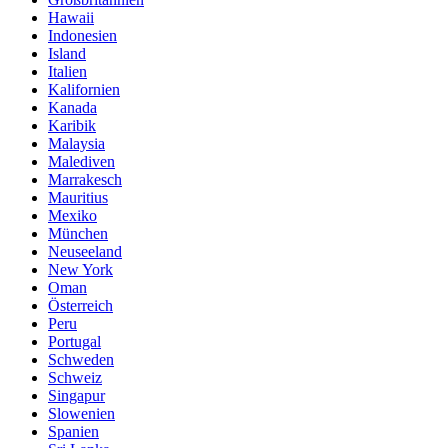
Hawaii
Indonesien
Island
Italien
Kalifornien
Kanada
Karibik
Malaysia
Malediven
Marrakesch
Mauritius
Mexiko
München
Neuseeland
New York
Oman
Österreich
Peru
Portugal
Schweden
Schweiz
Singapur
Slowenien
Spanien