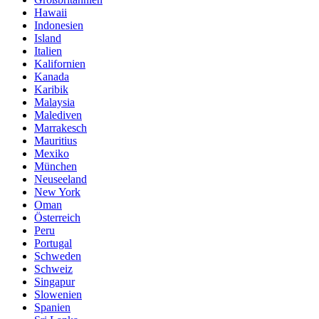
Hawaii
Indonesien
Island
Italien
Kalifornien
Kanada
Karibik
Malaysia
Malediven
Marrakesch
Mauritius
Mexiko
München
Neuseeland
New York
Oman
Österreich
Peru
Portugal
Schweden
Schweiz
Singapur
Slowenien
Spanien