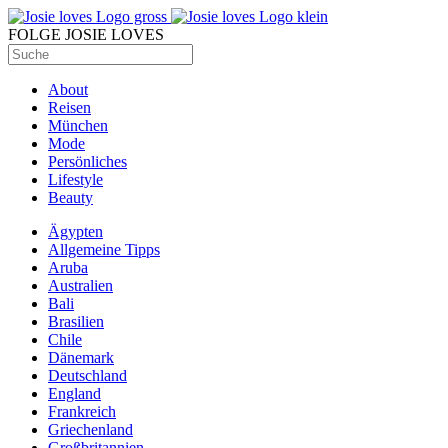
FOLGE JOSIE LOVES
About
Reisen
München
Mode
Persönliches
Lifestyle
Beauty
Ägypten
Allgemeine Tipps
Aruba
Australien
Bali
Brasilien
Chile
Dänemark
Deutschland
England
Frankreich
Griechenland
Großbritannien