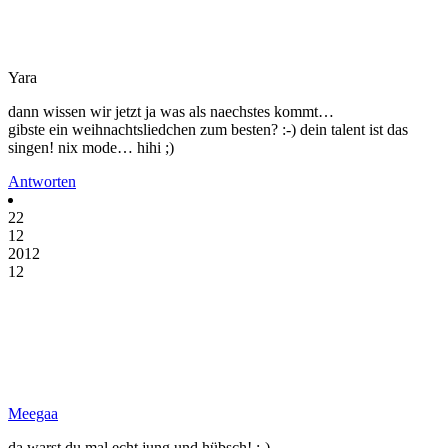
Yara
dann wissen wir jetzt ja was als naechstes kommt…
gibste ein weihnachtsliedchen zum besten? :-) dein talent ist das
singen! nix mode… hihi ;)
Antworten
22
12
2012
12
Meegaa
da warst du mal echt jung und hübsch! :-)