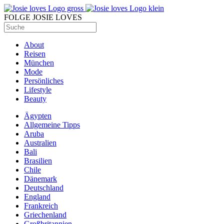
FOLGE JOSIE LOVES
About
Reisen
München
Mode
Persönliches
Lifestyle
Beauty
Ägypten
Allgemeine Tipps
Aruba
Australien
Bali
Brasilien
Chile
Dänemark
Deutschland
England
Frankreich
Griechenland
Großbritannien