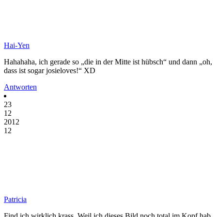
Hai-Yen
Hahahaha, ich gerade so „die in der Mitte ist hübsch“ und dann „oh,
dass ist sogar josieloves!“ XD
Antworten
23
12
2012
12
Patricia
Find ich wirklich krass. Weil ich dieses Bild noch total im Kopf hab,