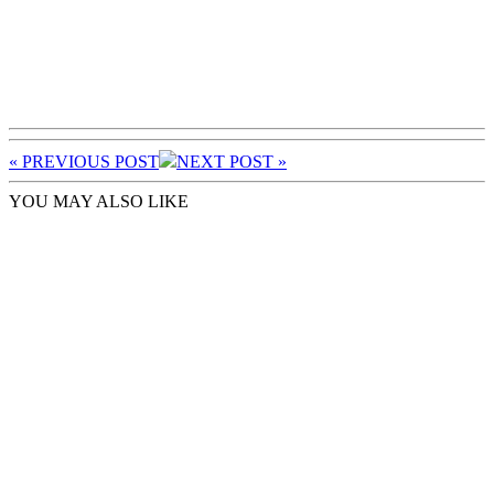
« PREV
IOUS POST
NEXT
POST
»
YOU MAY ALSO LIKE