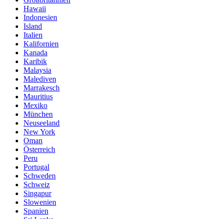
Hawaii
Indonesien
Island
Italien
Kalifornien
Kanada
Karibik
Malaysia
Malediven
Marrakesch
Mauritius
Mexiko
München
Neuseeland
New York
Oman
Österreich
Peru
Portugal
Schweden
Schweiz
Singapur
Slowenien
Spanien