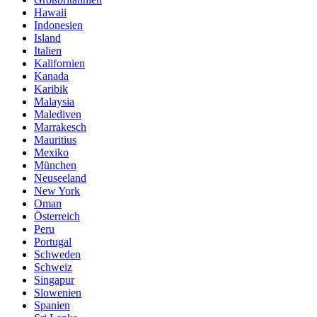
Hawaii
Indonesien
Island
Italien
Kalifornien
Kanada
Karibik
Malaysia
Malediven
Marrakesch
Mauritius
Mexiko
München
Neuseeland
New York
Oman
Österreich
Peru
Portugal
Schweden
Schweiz
Singapur
Slowenien
Spanien