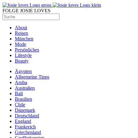
FOLGE JOSIE LOVES
About
Reisen
München
Mode
Persönliches
Lifestyle
Beauty
Ägypten
Allgemeine Tipps
Aruba
Australien
Bali
Brasilien
Chile
Dänemark
Deutschland
England
Frankreich
Griechenland
Großbritannien