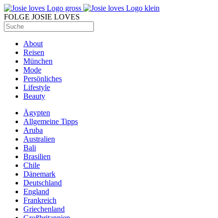
FOLGE JOSIE LOVES
About
Reisen
München
Mode
Persönliches
Lifestyle
Beauty
Ägypten
Allgemeine Tipps
Aruba
Australien
Bali
Brasilien
Chile
Dänemark
Deutschland
England
Frankreich
Griechenland
Großbritannien