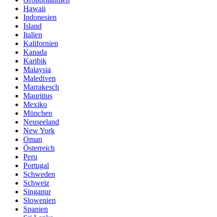
Hawaii
Indonesien
Island
Italien
Kalifornien
Kanada
Karibik
Malaysia
Malediven
Marrakesch
Mauritius
Mexiko
München
Neuseeland
New York
Oman
Österreich
Peru
Portugal
Schweden
Schweiz
Singapur
Slowenien
Spanien