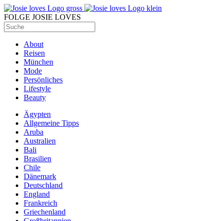
FOLGE JOSIE LOVES
About
Reisen
München
Mode
Persönliches
Lifestyle
Beauty
Ägypten
Allgemeine Tipps
Aruba
Australien
Bali
Brasilien
Chile
Dänemark
Deutschland
England
Frankreich
Griechenland
Großbritannien