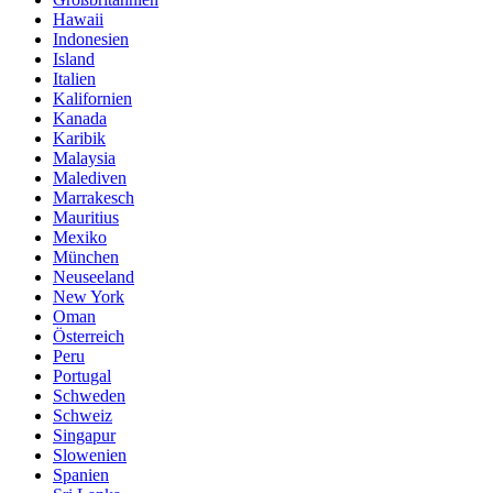
Hawaii
Indonesien
Island
Italien
Kalifornien
Kanada
Karibik
Malaysia
Malediven
Marrakesch
Mauritius
Mexiko
München
Neuseeland
New York
Oman
Österreich
Peru
Portugal
Schweden
Schweiz
Singapur
Slowenien
Spanien