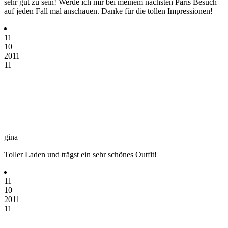
sehr gut zu sein! Werde ich mir bei meinem nächsten Paris Besuch
auf jeden Fall mal anschauen. Danke für die tollen Impressionen!
11
10
2011
11
gina
Toller Laden und trägst ein sehr schönes Outfit!
11
10
2011
11