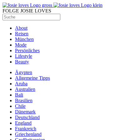
FOLGE JOSIE LOVES
About
Reisen
München
Mode
Persönliches
Lifestyle
Beauty
Ägypten
Allgemeine Tipps
Aruba
Australien
Bali
Brasilien
Chile
Dänemark
Deutschland
England
Frankreich
Griechenland
Großbritannien