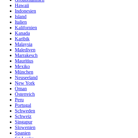
Hawaii
Indonesien
Island
Italien
Kalifornien
Kanada
Karibik
Malaysia
Malediven
Marrakesch
Mauritius
Mexiko
München
Neuseeland
New York
Oman
Österreich
Peru
Portugal
Schweden
Schweiz
Singapur
Slowenien
Spanien