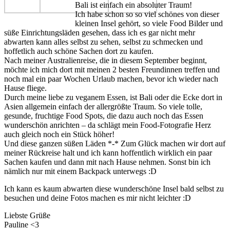
Bali ist einfach ein absoluter Traum!
Ich habe schon so so viel schönes von dieser
kleinen Insel gehört, so viele Food Bilder und
süße Einrichtungsläden gesehen, dass ich es gar nicht mehr
abwarten kann alles selbst zu sehen, selbst zu schmecken und
hoffetlich auch schöne Sachen dort zu kaufen.
Nach meiner Australienreise, die in diesem September beginnt,
möchte ich mich dort mit meinen 2 besten Freundinnen treffen und
noch mal ein paar Wochen Urlaub machen, bevor ich wieder nach
Hause fliege.
Durch meine liebe zu veganem Essen, ist Bali oder die Ecke dort in
Asien allgemein einfach der allergrößte Traum. So viele tolle,
gesunde, fruchtige Food Spots, die dazu auch noch das Essen
wunderschön anrichten – da schlägt mein Food-Fotografie Herz
auch gleich noch ein Stück höher!
Und diese ganzen süßen Läden *-* Zum Glück machen wir dort auf
meiner Rückreise halt und ich kann hoffentlich wirklich ein paar
Sachen kaufen und dann mit nach Hause nehmen. Sonst bin ich
nämlich nur mit einem Backpack unterwegs :D
Ich kann es kaum abwarten diese wunderschöne Insel bald selbst zu
besuchen und deine Fotos machen es mir nicht leichter :D
Liebste Grüße
Pauline <3