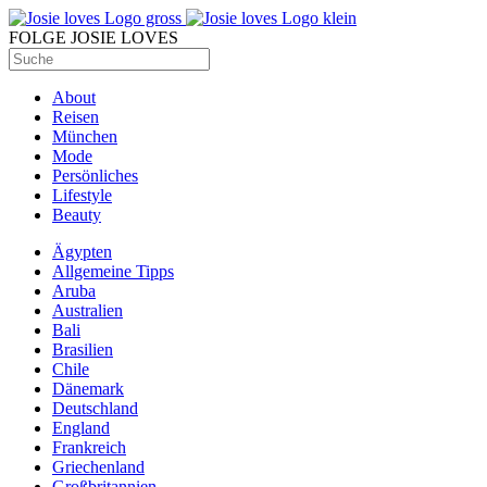
FOLGE JOSIE LOVES
About
Reisen
München
Mode
Persönliches
Lifestyle
Beauty
Ägypten
Allgemeine Tipps
Aruba
Australien
Bali
Brasilien
Chile
Dänemark
Deutschland
England
Frankreich
Griechenland
Großbritannien