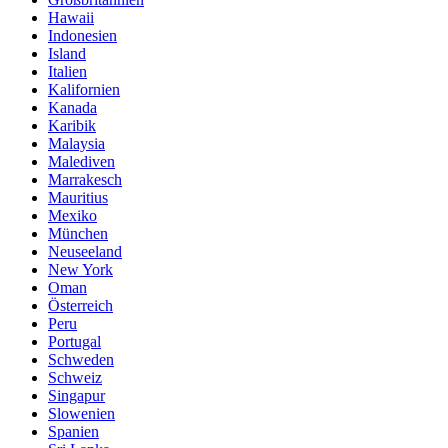
Hawaii
Indonesien
Island
Italien
Kalifornien
Kanada
Karibik
Malaysia
Malediven
Marrakesch
Mauritius
Mexiko
München
Neuseeland
New York
Oman
Österreich
Peru
Portugal
Schweden
Schweiz
Singapur
Slowenien
Spanien