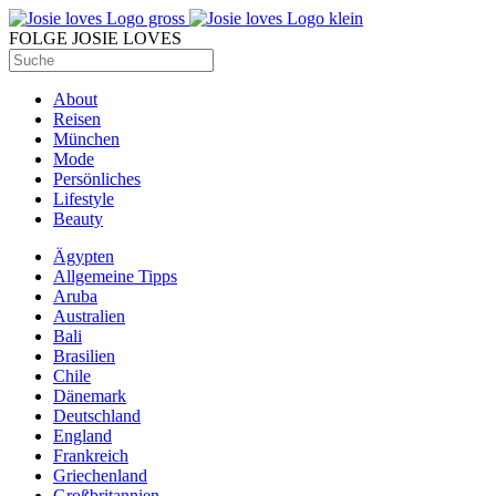
FOLGE JOSIE LOVES
About
Reisen
München
Mode
Persönliches
Lifestyle
Beauty
Ägypten
Allgemeine Tipps
Aruba
Australien
Bali
Brasilien
Chile
Dänemark
Deutschland
England
Frankreich
Griechenland
Großbritannien