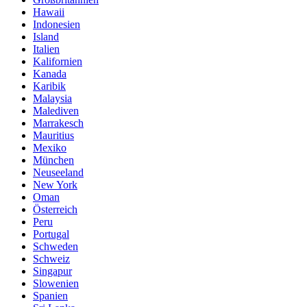
Hawaii
Indonesien
Island
Italien
Kalifornien
Kanada
Karibik
Malaysia
Malediven
Marrakesch
Mauritius
Mexiko
München
Neuseeland
New York
Oman
Österreich
Peru
Portugal
Schweden
Schweiz
Singapur
Slowenien
Spanien