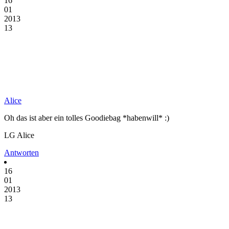
16
01
2013
13
Alice
Oh das ist aber ein tolles Goodiebag *habenwill* :)
LG Alice
Antworten
16
01
2013
13