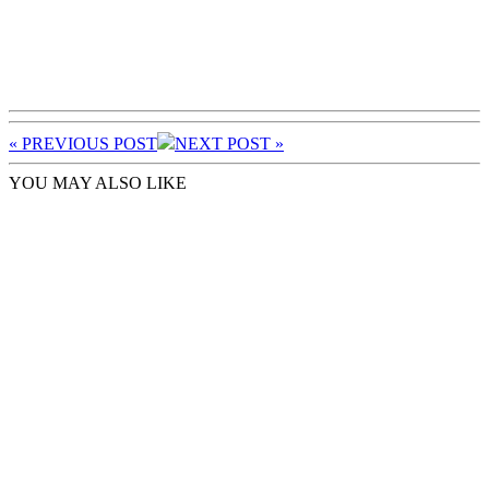
« PREV
IOUS POST
NEXT
POST
»
YOU MAY ALSO LIKE