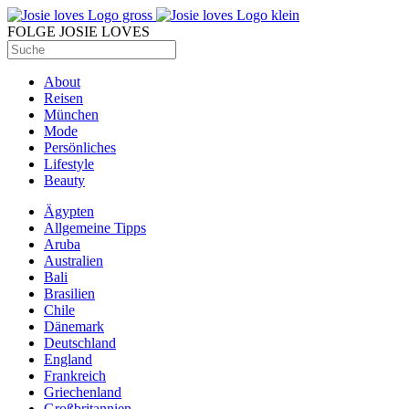
FOLGE JOSIE LOVES
About
Reisen
München
Mode
Persönliches
Lifestyle
Beauty
Ägypten
Allgemeine Tipps
Aruba
Australien
Bali
Brasilien
Chile
Dänemark
Deutschland
England
Frankreich
Griechenland
Großbritannien