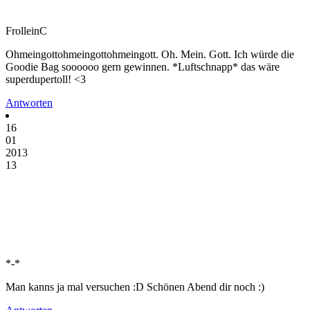
FrolleinC
Ohmeingottohmeingottohmeingott. Oh. Mein. Gott. Ich würde die
Goodie Bag soooooo gern gewinnen. *Luftschnapp* das wäre
superdupertoll! <3
Antworten
16
01
2013
13
*-*
Man kanns ja mal versuchen :D Schönen Abend dir noch :)