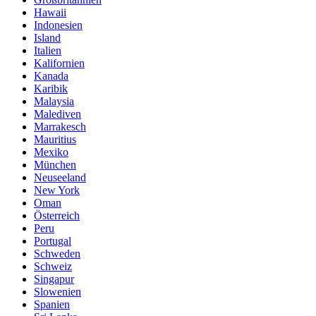
Hawaii
Indonesien
Island
Italien
Kalifornien
Kanada
Karibik
Malaysia
Malediven
Marrakesch
Mauritius
Mexiko
München
Neuseeland
New York
Oman
Österreich
Peru
Portugal
Schweden
Schweiz
Singapur
Slowenien
Spanien