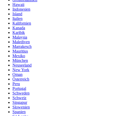
Hawaii
Indonesien
Island
Italien
Kalifornien
Kanada
Karibik
Malaysia
Malediven
Marrakesch
Mauritius
Mexiko
München
Neuseeland
New York
Oman
Österreich
Peru
Portugal
Schweden
Schweiz
Singapur
Slowenien
Spanien