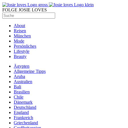
FOLGE JOSIE LOVES
About
Reisen
München
Mode
Persönliches
Lifestyle
Beauty
Ägypten
Allgemeine Tipps
Aruba
Australien
Bali
Brasilien
Chile
Dänemark
Deutschland
England
Frankreich
Griechenland
Großbritannien