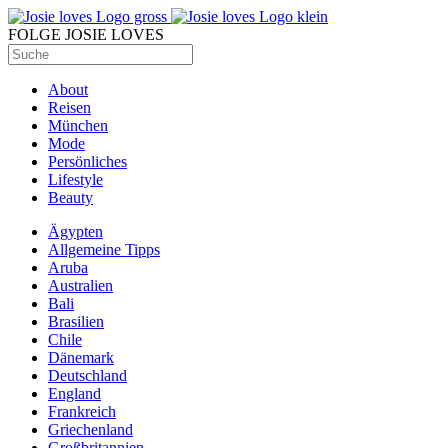
FOLGE JOSIE LOVES
About
Reisen
München
Mode
Persönliches
Lifestyle
Beauty
Ägypten
Allgemeine Tipps
Aruba
Australien
Bali
Brasilien
Chile
Dänemark
Deutschland
England
Frankreich
Griechenland
Großbritannien