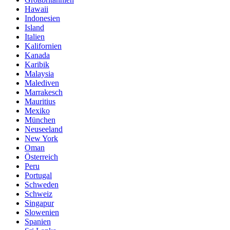
Hawaii
Indonesien
Island
Italien
Kalifornien
Kanada
Karibik
Malaysia
Malediven
Marrakesch
Mauritius
Mexiko
München
Neuseeland
New York
Oman
Österreich
Peru
Portugal
Schweden
Schweiz
Singapur
Slowenien
Spanien