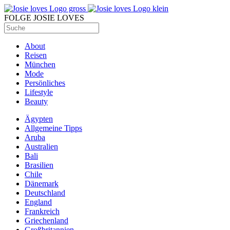
FOLGE JOSIE LOVES
About
Reisen
München
Mode
Persönliches
Lifestyle
Beauty
Ägypten
Allgemeine Tipps
Aruba
Australien
Bali
Brasilien
Chile
Dänemark
Deutschland
England
Frankreich
Griechenland
Großbritannien