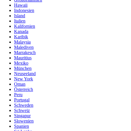
Hawaii
Indonesien
Island
Italien
Kalifornien
Kanada
Karibik
Malaysia
Malediven
Marrakesch
Mauritius
Mexiko
München
Neuseeland
New York
Oman
Österreich
Peru
Portugal
Schweden
Schweiz
Singapur
Slowenien
Spanien