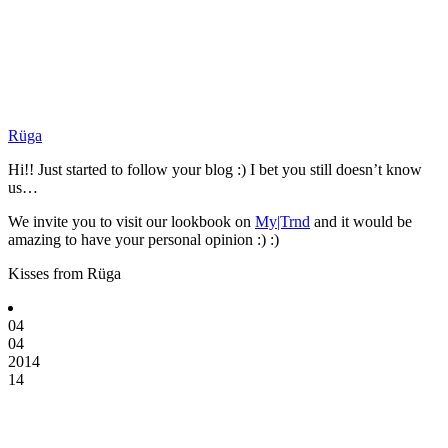
Rüga
Hi!! Just started to follow your blog :) I bet you still doesn’t know
us…
We invite you to visit our lookbook on
My|Trnd
and it would be
amazing to have your personal opinion :) :)
Kisses from Rüga
04
04
2014
14