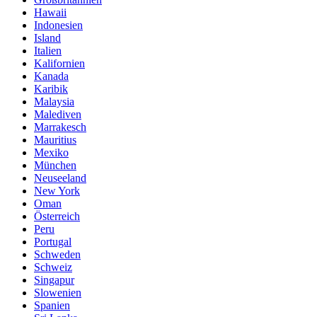
Hawaii
Indonesien
Island
Italien
Kalifornien
Kanada
Karibik
Malaysia
Malediven
Marrakesch
Mauritius
Mexiko
München
Neuseeland
New York
Oman
Österreich
Peru
Portugal
Schweden
Schweiz
Singapur
Slowenien
Spanien