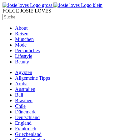
FOLGE JOSIE LOVES
About
Reisen
München
Mode
Persönliches
Lifestyle
Beauty
Ägypten
Allgemeine Tipps
Aruba
Australien
Bali
Brasilien
Chile
Dänemark
Deutschland
England
Frankreich
Griechenland
Großbritannien