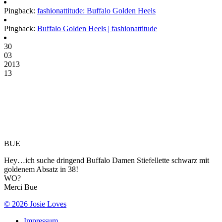
Pingback:
fashionattitude: Buffalo Golden Heels
Pingback:
Buffalo Golden Heels | fashionattitude
30
03
2013
13
BUE
Hey…ich suche dringend Buffalo Damen Stiefellette schwarz mit
goldenem Absatz in 38!
WO?
Merci Bue
© 2026 Josie Loves
Impressum