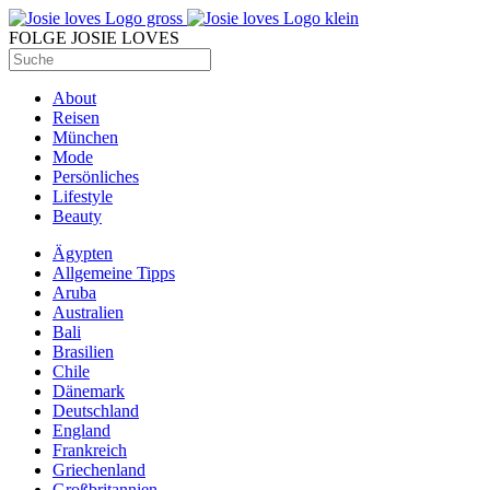
FOLGE JOSIE LOVES
About
Reisen
München
Mode
Persönliches
Lifestyle
Beauty
Ägypten
Allgemeine Tipps
Aruba
Australien
Bali
Brasilien
Chile
Dänemark
Deutschland
England
Frankreich
Griechenland
Großbritannien