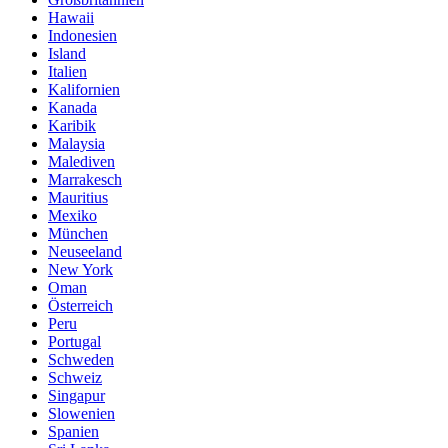
Hawaii
Indonesien
Island
Italien
Kalifornien
Kanada
Karibik
Malaysia
Malediven
Marrakesch
Mauritius
Mexiko
München
Neuseeland
New York
Oman
Österreich
Peru
Portugal
Schweden
Schweiz
Singapur
Slowenien
Spanien