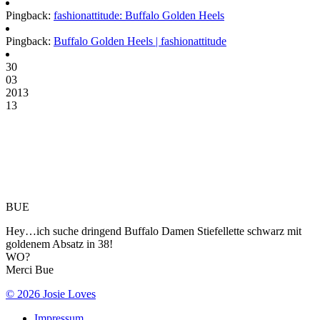
Pingback:
fashionattitude: Buffalo Golden Heels
Pingback:
Buffalo Golden Heels | fashionattitude
30
03
2013
13
BUE
Hey…ich suche dringend Buffalo Damen Stiefellette schwarz mit
goldenem Absatz in 38!
WO?
Merci Bue
© 2026 Josie Loves
Impressum