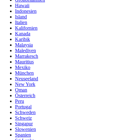
Hawaii
Indonesien
Island
Italien
Kalifornien
Kanada
Karibik
Malaysia
Malediven
Marrakesch
Mauritius
Mexiko
München
Neuseeland
New York
Oman
Österreich
Peru
Portugal
Schweden
Schweiz
Singapur
Slowenien
Spanien