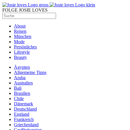
FOLGE JOSIE LOVES
About
Reisen
München
Mode
Persönliches
Lifestyle
Beauty
Ägypten
Allgemeine Tipps
Aruba
Australien
Bali
Brasilien
Chile
Dänemark
Deutschland
England
Frankreich
Griechenland
Großbritannien