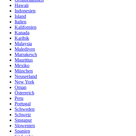
Hawaii
Indonesien
Island
Italien
Kalifornien
Kanada
Karibik
Malaysia
Malediven
Marrakesch
Mauritius
Mexiko
München
Neuseeland
New York
Oman
Österreich
Peru
Portugal
Schweden
Schweiz
Singapur
Slowenien
Spanien