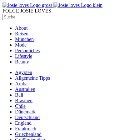
FOLGE JOSIE LOVES
About
Reisen
München
Mode
Persönliches
Lifestyle
Beauty
Ägypten
Allgemeine Tipps
Aruba
Australien
Bali
Brasilien
Chile
Dänemark
Deutschland
England
Frankreich
Griechenland
Großbritannien