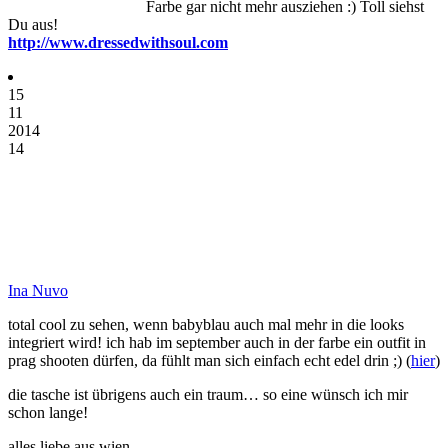
Farbe gar nicht mehr ausziehen :) Toll siehst
Du aus!
http://www.dressedwithsoul.com
15
11
2014
14
Ina Nuvo
total cool zu sehen, wenn babyblau auch mal mehr in die looks
integriert wird! ich hab im september auch in der farbe ein outfit in
prag shooten dürfen, da fühlt man sich einfach echt edel drin ;) (
hier
)
die tasche ist übrigens auch ein traum… so eine wünsch ich mir
schon lange!
alles liebe aus wien