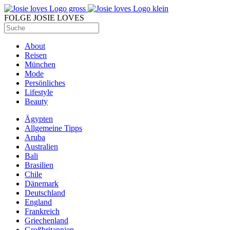
FOLGE JOSIE LOVES
About
Reisen
München
Mode
Persönliches
Lifestyle
Beauty
Ägypten
Allgemeine Tipps
Aruba
Australien
Bali
Brasilien
Chile
Dänemark
Deutschland
England
Frankreich
Griechenland
Großbritannien