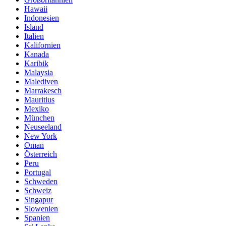
Hawaii
Indonesien
Island
Italien
Kalifornien
Kanada
Karibik
Malaysia
Malediven
Marrakesch
Mauritius
Mexiko
München
Neuseeland
New York
Oman
Österreich
Peru
Portugal
Schweden
Schweiz
Singapur
Slowenien
Spanien