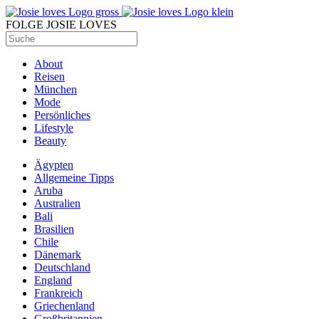
FOLGE JOSIE LOVES
About
Reisen
München
Mode
Persönliches
Lifestyle
Beauty
Ägypten
Allgemeine Tipps
Aruba
Australien
Bali
Brasilien
Chile
Dänemark
Deutschland
England
Frankreich
Griechenland
Großbritannien