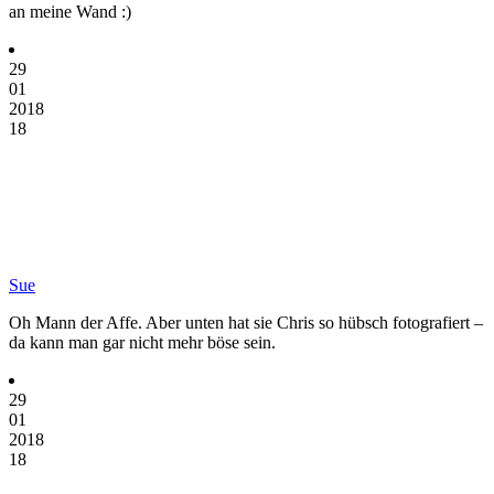
an meine Wand :)
29
01
2018
18
Sue
Oh Mann der Affe. Aber unten hat sie Chris so hübsch fotografiert –
da kann man gar nicht mehr böse sein.
29
01
2018
18