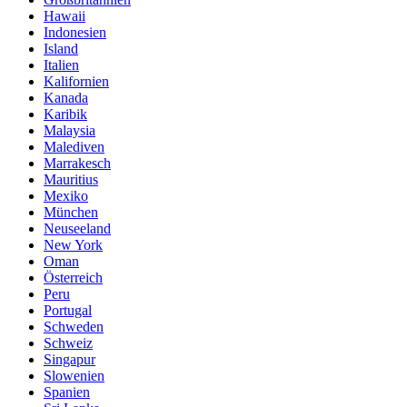
Hawaii
Indonesien
Island
Italien
Kalifornien
Kanada
Karibik
Malaysia
Malediven
Marrakesch
Mauritius
Mexiko
München
Neuseeland
New York
Oman
Österreich
Peru
Portugal
Schweden
Schweiz
Singapur
Slowenien
Spanien