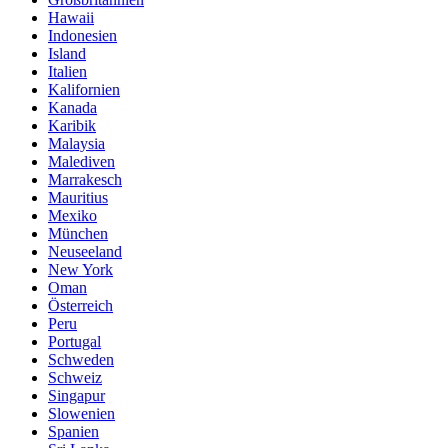
Hawaii
Indonesien
Island
Italien
Kalifornien
Kanada
Karibik
Malaysia
Malediven
Marrakesch
Mauritius
Mexiko
München
Neuseeland
New York
Oman
Österreich
Peru
Portugal
Schweden
Schweiz
Singapur
Slowenien
Spanien