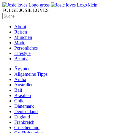
FOLGE JOSIE LOVES
About
Reisen
München
Mode
Persönliches
Lifestyle
Beauty
Ägypten
Allgemeine Tipps
Aruba
Australien
Bali
Brasilien
Chile
Dänemark
Deutschland
England
Frankreich
Griechenland
Großbritannien