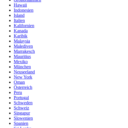
Hawaii
Indonesien
Island
Italien
Kalifornien
Kanada
Karibik
Malaysia
Malediven
Marrakesch
Mauritius
Mexiko
München
Neuseeland
New York
Oman
Österreich
Peru
Portugal
Schweden
Schweiz
Singapur
Slowenien
Spanien