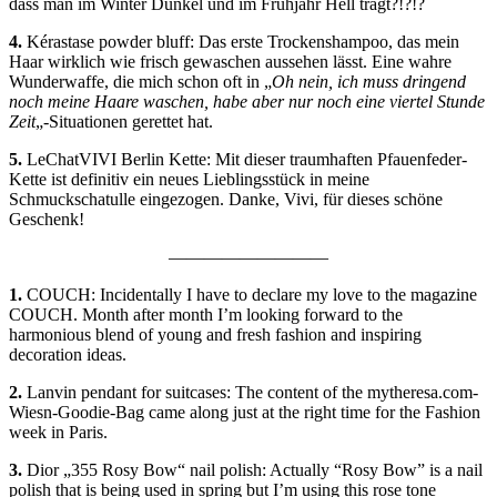
dass man im Winter Dunkel und im Frühjahr Hell trägt?!?!?
4.
Kérastase powder bluff: Das erste Trockenshampoo, das mein
Haar wirklich wie frisch gewaschen aussehen lässt. Eine wahre
Wunderwaffe, die mich schon oft in „
Oh nein, ich muss dringend
noch meine Haare waschen, habe aber nur noch eine viertel Stunde
Zeit
„-Situationen gerettet hat.
5.
LeChatVIVI Berlin Kette: Mit dieser traumhaften Pfauenfeder-
Kette ist definitiv ein neues Lieblingsstück in meine
Schmuckschatulle eingezogen. Danke, Vivi, für dieses schöne
Geschenk!
—————————
1.
COUCH: Incidentally I have to declare my love to the magazine
COUCH. Month after month I’m looking forward to the
harmonious blend of young and fresh fashion and inspiring
decoration ideas.
2.
Lanvin pendant for suitcases: The content of the mytheresa.com-
Wiesn-Goodie-Bag came along just at the right time for the Fashion
week in Paris.
3.
Dior „355 Rosy Bow“ nail polish: Actually “Rosy Bow” is a nail
polish that is being used in spring but I’m using this rose tone