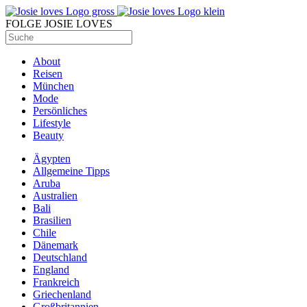
FOLGE JOSIE LOVES
About
Reisen
München
Mode
Persönliches
Lifestyle
Beauty
Ägypten
Allgemeine Tipps
Aruba
Australien
Bali
Brasilien
Chile
Dänemark
Deutschland
England
Frankreich
Griechenland
Großbritannien