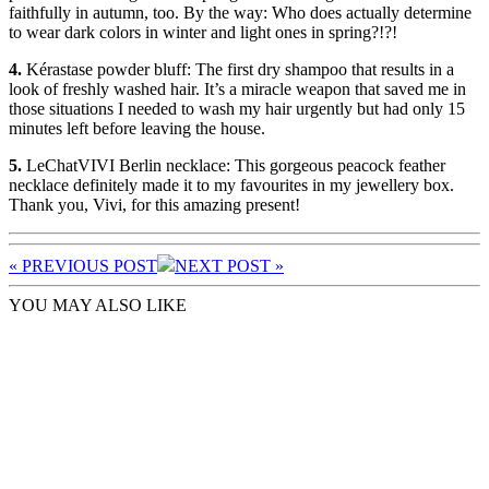
faithfully in autumn, too. By the way: Who does actually determine
to wear dark colors in winter and light ones in spring?!?!
4.
Kérastase powder bluff: The first dry shampoo that results in a
look of freshly washed hair. It’s a miracle weapon that saved me in
those situations I needed to wash my hair urgently but had only 15
minutes left before leaving the house.
5.
LeChatVIVI Berlin necklace: This gorgeous peacock feather
necklace definitely made it to my favourites in my jewellery box.
Thank you, Vivi, for this amazing present!
« PREV
IOUS POST
NEXT
POST
»
YOU MAY ALSO LIKE