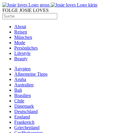
FOLGE JOSIE LOVES
About
Reisen
München
Mode
Persönliches
Lifestyle
Beauty
Ägypten
Allgemeine Tipps
Aruba
Australien
Bali
Brasilien
Chile
Dänemark
Deutschland
England
Frankreich
Griechenland
Großbritannien