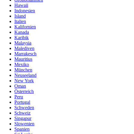
Hawaii
Indonesien
Island
Italien
Kalifornien
Kanada
Karibik
Malaysia
Malediven
Marrakesch
Mauritius
Mexiko
München
Neuseeland
New York
Oman
Österreich
Peru
Portugal
Schweden
Schweiz
Singapur
Slowenien
Spanien