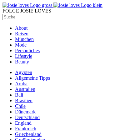
FOLGE JOSIE LOVES
About
Reisen
München
Mode
Persönliches
Lifestyle
Beauty
Ägypten
Allgemeine Tipps
Aruba
Australien
Bali
Brasilien
Chile
Dänemark
Deutschland
England
Frankreich
Griechenland
Großbritannien