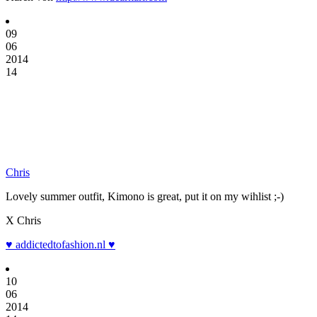
09
06
2014
14
Chris
Lovely summer outfit, Kimono is great, put it on my wihlist ;-)
X Chris
♥ addictedtofashion.nl ♥
10
06
2014