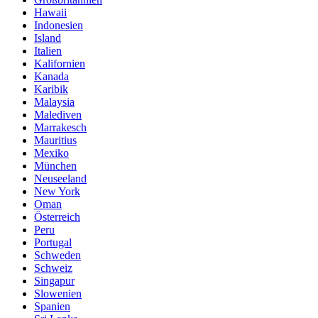
Hawaii
Indonesien
Island
Italien
Kalifornien
Kanada
Karibik
Malaysia
Malediven
Marrakesch
Mauritius
Mexiko
München
Neuseeland
New York
Oman
Österreich
Peru
Portugal
Schweden
Schweiz
Singapur
Slowenien
Spanien