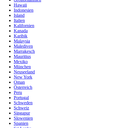
Hawaii
Indonesien
Island
Italien
Kalifornien
Kanada
Karibik
Malaysia
Malediven
Marrakesch
Mauritius
Mexiko
München
Neuseeland
New York
Oman
Österreich
Peru
Portugal
Schweden
Schweiz
Singapur
Slowenien
Spanien