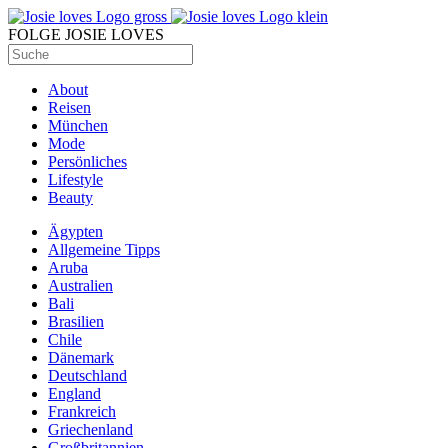
FOLGE JOSIE LOVES
About
Reisen
München
Mode
Persönliches
Lifestyle
Beauty
Ägypten
Allgemeine Tipps
Aruba
Australien
Bali
Brasilien
Chile
Dänemark
Deutschland
England
Frankreich
Griechenland
Großbritannien