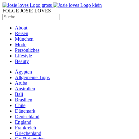
FOLGE JOSIE LOVES
About
Reisen
München
Mode
Persönliches
Lifestyle
Beauty
Ägypten
Allgemeine Tipps
Aruba
Australien
Bali
Brasilien
Chile
Dänemark
Deutschland
England
Frankreich
Griechenland
Großbritannien