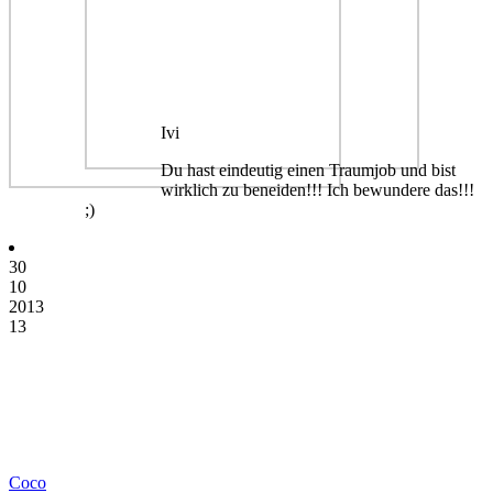
Ivi
Du hast eindeutig einen Traumjob und bist
wirklich zu beneiden!!! Ich bewundere das!!!
;)
30
10
2013
13
Coco