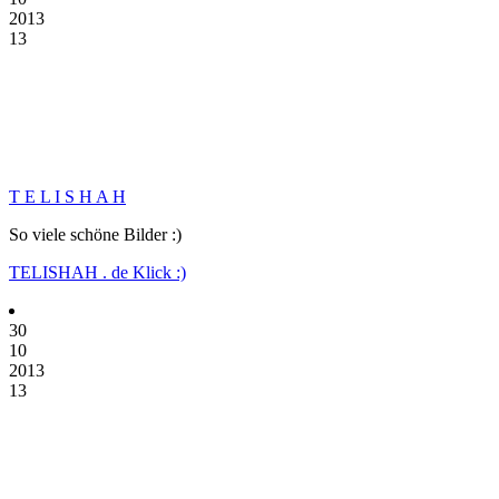
2013
13
T E L I S H A H
So viele schöne Bilder :)
TELISHAH . de Klick :)
30
10
2013
13