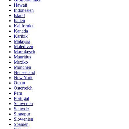
Hawaii
Indonesien
Island
Italien
Kalifornien
Kanada
Karibik
Malaysia
Malediven
Marrakesch
Mauritius
Mexiko
München
Neuseeland
New York
Oman
Österreich
Peru
Portugal
Schweden
Schweiz
Singapur
Slowenien
Spanien