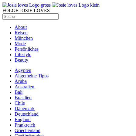
FOLGE JOSIE LOVES
About
Reisen
München
Mode
Persönliches
Lifestyle
Beauty
Ägypten
Allgemeine Tipps
Aruba
Australien
Bali
Brasilien
Chile
Dänemark
Deutschland
England
Frankreich
Griechenland
Großbritannien