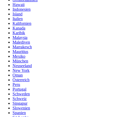
Hawaii
Indonesien
Island
Italien
Kalifornien
Kanada
Karibik
Malaysia
Malediven
Marrakesch
Mauritius
Mexiko
München
Neuseeland
New York
Oman
Österreich
Peru
Portugal
Schweden
Schweiz
Singapur
Slowenien
Spanien