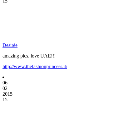
15
Desirèe
amazing pics, love UAE!!!
http://www.thefashionprincess.it/
06
02
2015
15